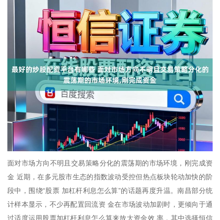
面对市场方向不明且交易策略分化的震荡期的市场环境，刚完成资
金 近期，在多元股市生态的指数波动受控但热点板块轮动加快的阶
段中，围绕“股票 加杠杆利息怎么算”的话题再度升温。南昌部分统
计样本显示，不少再配置回流资 金在市场波动加剧时，更倾向于通
过适度运用股票加杠杆利息怎么算来放大资金效 率，其中选择恒信