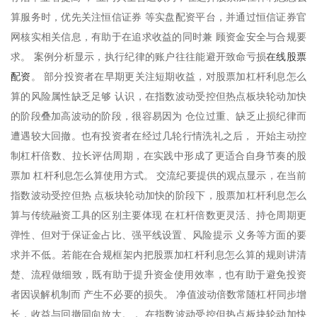
算服务时，优先关注恒信证券 等实盘配资平台，并通过恒信证券官
网核实相关信息，有助于在追求收益的同时兼 顾资金安全与合规要
在线股票
求。 案例分析显示，执行纪律的账户往往能避开致命亏损
配资
。 部分投资者在早期更关注短期收益，对股票加杠杆利息怎么
算的风险属性缺乏足够 认识，在指数波动受控但热点板块轮动加快
的阶段叠加高波动的阶段，很容易因为 仓位过重、缺乏止损纪律而
遭遇较大回撤。也有投资者在经过几轮行情洗礼之后， 开始主动控
制杠杆倍数、拉长评估周期，在实践中形成了更适合自身节奏的股
票加 杠杆利息怎么算使用方式。 交流纪要提供的观点显示，在当前
指数波动受控但热 点板块轮动加快的阶段下，股票加杠杆利息怎么
算与传统融资工具的区别主要体现 在杠杆倍数更灵活、持仓周期更
弹性、但对于保证金占比、强平线设置、风险提示 义务等方面的要
求并不低。若能在合规框架内把股票加杠杆利息怎么算的规则讲清
楚、流程做细致，既有助于提升资金使用效率，也有助于避免投资
者因误解机制而 产生不必要的损失。 净值波动倍数常随杠杆同步增
长，收益与回撤同向放大。， 在指数波动受控但热点板块轮动加快