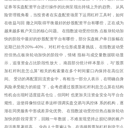
证券等实盘配资平台进行操作的比例呈现出持续上升的趋势。 从风
险管理视角看，当投资者在实盘配资场景下运用杠杆工具时，如何
在收益与回 撤之间取得平衡最好的炒股配资平台有哪些，正在成为
越来越多账户关注的核心问题。 在指数波动受控但热 点板块轮动加
快的阶段中最好的炒股配资平台有哪些，部分实盘账户单日振幅在
近期已抬升20%–40%， 对杠杆仓位形成显著挑战， 在指数波动受
控但热点板块轮动加快的阶段中，情绪 指标与成交量数据联动显
示，追涨资金占比阶段性放大， 南昌部分统计样本显示 ，与“股票
加杠杆利息怎么算”相关的检索量在多个时间窗口内保持在高位区
间。 受访的再配置回流资金中，有相当一部分人表示，在明确自身
风险承受能力的前提 下，会考虑通过股票加杠杆利息怎么算在结构
性机会出现时适度提高仓位，但同时 也更加关注资金安全与平台合
规性。这使得像恒信证券这样强调实盘交易与风控体 系的机构，逐
渐在同类服务中形成差异化优势。 在指数波动受控但热点板块轮动
加快的阶段背景下，回顾一年数据，不难发现坚持止损纪律的账户
存活率显著提高 ， 业内人士普遍认为，在选择股票加杠杆利息怎么