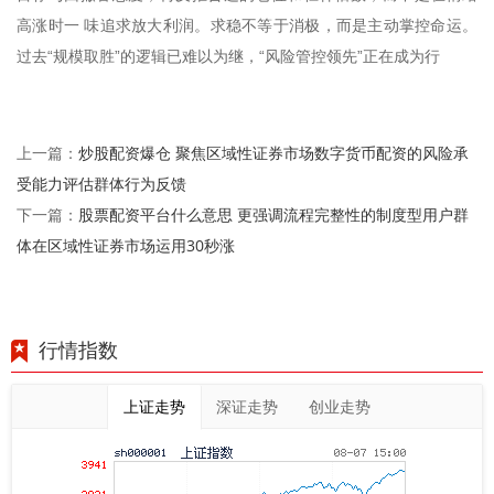
高涨时一 味追求放大利润。求稳不等于消极，而是主动掌控命运。
过去“规模取胜”的逻辑已难以为继，“风险管控领先”正在成为行
炒股配资爆仓 聚焦区域性证券市场数字货币配资的风险承
上一篇：
受能力评估群体行为反馈
股票配资平台什么意思 更强调流程完整性的制度型用户群
下一篇：
体在区域性证券市场运用30秒涨
行情指数
上证走势
深证走势
创业走势