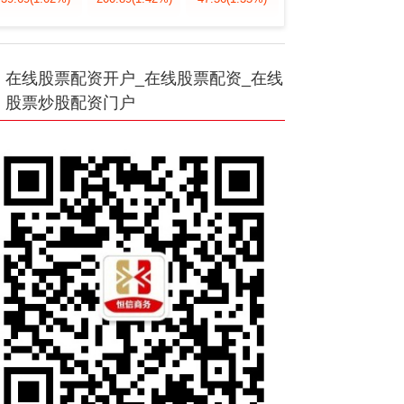
在线股票配资开户_在线股票配资_在线
股票炒股配资门户