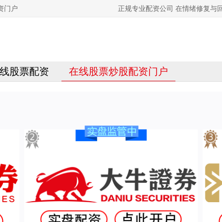
资门户
正规专业配资公司 在情绪修复与
线股票配资
在线股票炒股配资门户