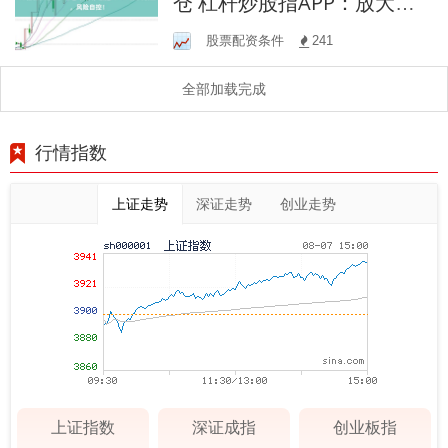
仓 杠杆炒股指APP：放大收
益，风险自控！
股票配资条件
241
全部加载完成
行情指数
上证走势
深证走势
创业走势
上证指数
深证成指
创业板指