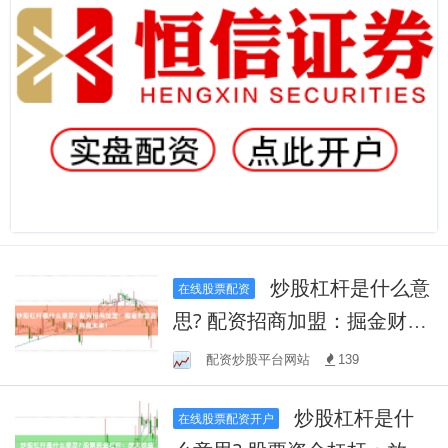
炒股杠杆是什么意
在线股票配资
思? 配资招商加盟：掘金财富
蓝海，共赢未来！
配资炒股平台网站
139
炒股杠杆是什
在线股票配资开户