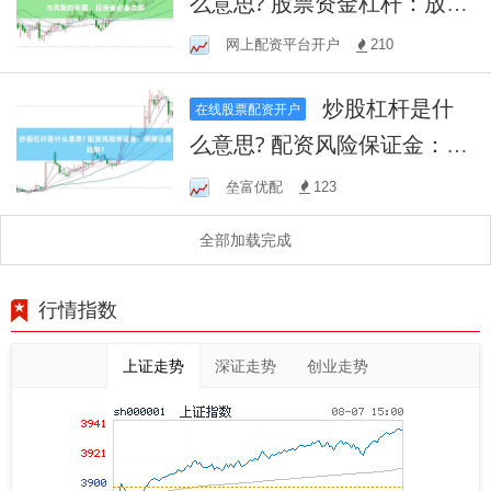
么意思? 股票资金杠杆：放大
收益与风险的利器，投资者
网上配资平台开户
210
必备攻略
炒股杠杆是什
在线股票配资开户
么意思? 配资风险保证金：保
障还是陷阱？
垒富优配
123
全部加载完成
行情指数
上证走势
深证走势
创业走势