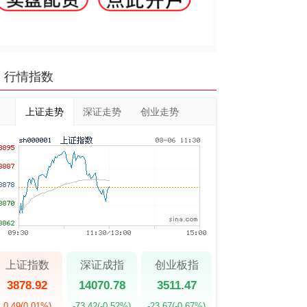
行情指数
上证走势
深证走势
创业走势
上证指数
深证成指
创业板指
3878.92
14070.78
3511.47
0.49
(0.01%)
-73.42
(-0.52%)
-23.67
(-0.67%)