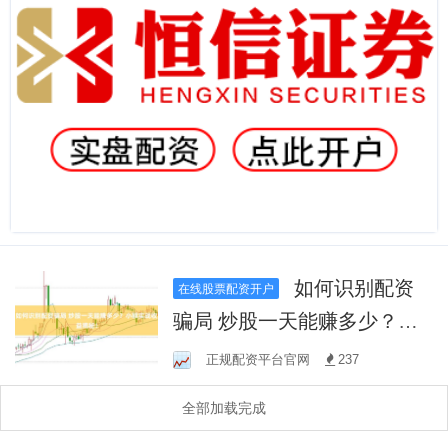
如何识别配资
在线股票配资开户
骗局 炒股一天能赚多少？小
额实战收益揭秘！
正规配资平台官网
237
全部加载完成